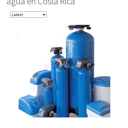
agua en Costa Rica
Contacto
Order
products
by