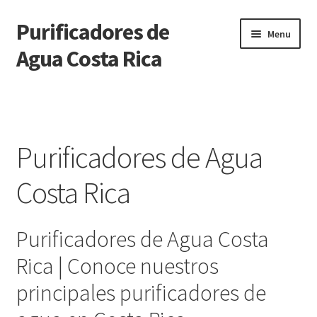
Purificadores de
Skip
Skip
Menu
to
to
Agua Costa Rica
navigation
content
Purificadores de Agua Costa Rica
Solicitar más información
Purificadores de Agua
Tienda
Costa Rica
Carrito de Compras
Purificadores de Agua Costa
Pasar por Caja
Rica | Conoce nuestros
Mi Cuenta
principales purificadores de
Blog