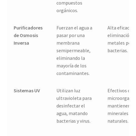
compuestos
orgánicos.
Purificadores
Fuerzan el agua a
Alta eficacia 
de Osmosis
pasar por una
eliminación d
Inversa
membrana
metales pesa
semipermeable,
bacterias.
eliminando la
mayoría de los
contaminantes.
Sistemas UV
Utilizan luz
Efectivos con
ultravioleta para
microorgani
desinfectar el
mantienen lo
agua, matando
minerales
bacterias y virus.
naturales.