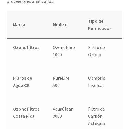
proveedores analizados:
Tipo de
A
Marca
Modelo
Purificador
p
Ozonofiltros
OzonePure
Filtro de
C
1000
Ozono
In
Hi
Filtros de
PureLife
Osmosis
E
Agua CR
500
Inversa
Re
Di
Ozonofiltros
AquaClear
Filtro de
Pr
Costa Rica
3000
Carbón
Ge
Activado
Hi