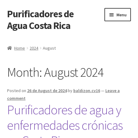
Purificadores de
Skip
Skip
Menu
to
to
Agua Costa Rica
navigation
content
Purificadores de Agua Costa Rica
Home
2024
August
Solicitar más información
Month:
August 2024
Tienda
Carrito de Compras
Posted on
26 de August de 2024
by
baldizon.cv16
—
Leave a
comment
Pasar por Caja
Purificadores de agua y
enfermedades crónicas
Mi Cuenta
Blog