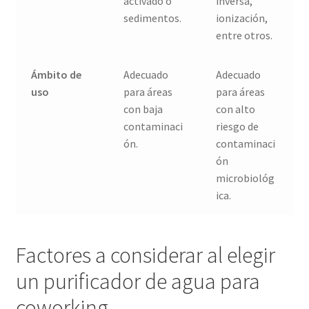
activado o
inversa,
sedimentos.
ionización,
entre otros.
Ámbito de
Adecuado
Adecuado
uso
para áreas
para áreas
con baja
con alto
contaminaci
riesgo de
ón.
contaminaci
ón
microbiológ
ica.
Factores a considerar al elegir
un purificador de agua para
coworking