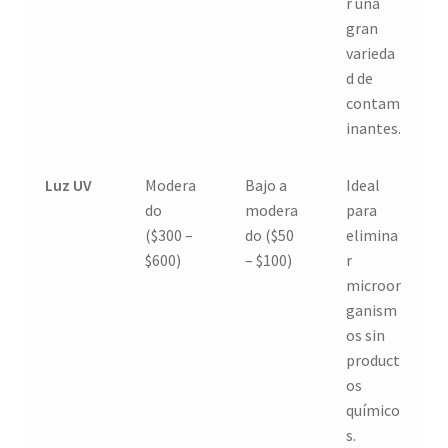
r una
gran
varieda
d de
contam
inantes.
Luz UV
Modera
Bajo a
Ideal
do
modera
para
($300 –
do ($50
elimina
$600)
– $100)
r
microor
ganism
os sin
product
os
químico
s.