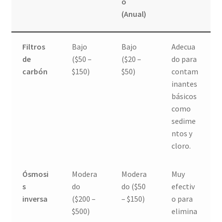
o
(Anual)
Filtros
Bajo
Bajo
Adecua
de
($50 –
($20 –
do para
carbón
$150)
$50)
contam
inantes
básicos
como
sedime
ntos y
cloro.
Ósmosi
Modera
Modera
Muy
s
do
do ($50
efectiv
inversa
($200 –
– $150)
o para
$500)
elimina