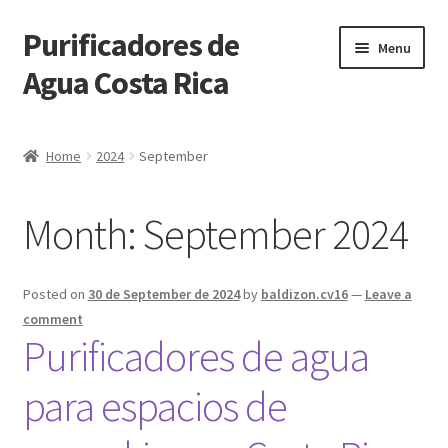
Purificadores de
Skip
Skip
Menu
to
to
Agua Costa Rica
navigation
content
Purificadores de Agua Costa Rica
Home
2024
September
Solicitar más información
Month:
September 2024
Tienda
Carrito de Compras
Posted on
30 de September de 2024
by
baldizon.cv16
—
Leave a
comment
Pasar por Caja
Purificadores de agua
para espacios de
Mi Cuenta
Blog