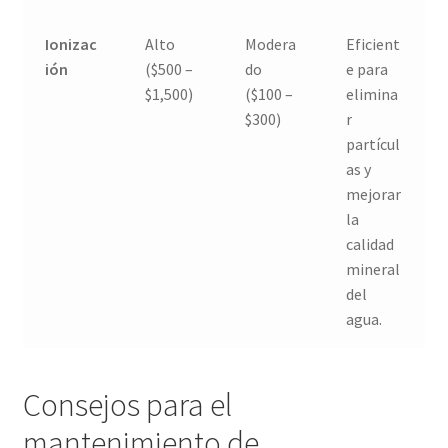
Ionizac
Alto
Modera
Eficient
ión
($500 –
do
e para
$1,500)
($100 –
elimina
$300)
r
partícul
as y
mejorar
la
calidad
mineral
del
agua.
Consejos para el
mantenimiento de