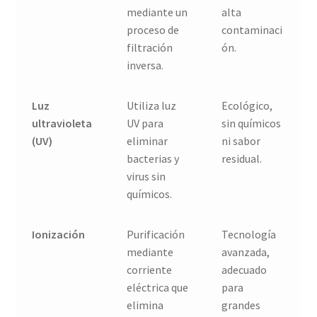
mediante un
alta
proceso de
contaminaci
filtración
ón.
inversa.
Luz
Utiliza luz
Ecológico,
ultravioleta
UV para
sin químicos
(UV)
eliminar
ni sabor
bacterias y
residual.
virus sin
químicos.
Ionización
Purificación
Tecnología
mediante
avanzada,
corriente
adecuado
eléctrica que
para
elimina
grandes