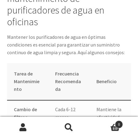
purificadores de agua en
oficinas
Mantener los purificadores de agua en óptimas
condiciones es esencial para garantizar un suministro
continuo de agua limpia y segura. Aquí algunos consejos:
Tarea de
Frecuencia
Mantenimie
Recomenda
Beneficio
nto
da
Cambio de
Cada 6-12
Mantiene la
filtros
meses
efectividad
del sistema
0
Search
Search
y garantiza