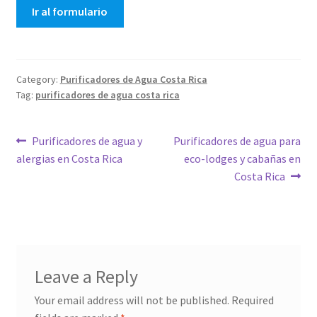
Ir al formulario
Category:
Purificadores de Agua Costa Rica
Tag:
purificadores de agua costa rica
Post
Previous
Next
Purificadores de agua y
Purificadores de agua para
post:
post:
alergias en Costa Rica
eco-lodges y cabañas en
navigation
Costa Rica
Leave a Reply
Your email address will not be published.
Required