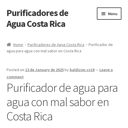
Purificadores de
Skip
Skip
Menu
to
to
Agua Costa Rica
navigation
content
Purificadores de Agua Costa Rica
Home
Purificadores de Agua Costa Rica
Purificador de
agua para agua con mal sabor en Costa Rica
Solicitar más información
Tienda
Posted on
13 de January de 2025
by
baldizon.cv16
—
Leave a
comment
Carrito de Compras
Purificador de agua para
agua con mal sabor en
Pasar por Caja
Costa Rica
Mi Cuenta
Blog